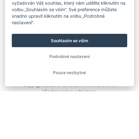
vyžadován Váš souhlas, který nám udělíte kliknutím na
volbu „Souhlasím se vším“. Své preference můžete
snadno upravit kliknutím na volbu „Podrobné
nastavení“.
Souhlasím se vším
Podrobné nastavení
Pouze nezbytné
Copyright
2026
© BAKALÁŘI software s.r.o.
Všechna práva vyhrazena.
EVROPSKÁ UNIE
Evropský fond pro regionální rozvoj
Operační program Podnikání
a inovace pro konkurenceschopnost
EVROPSKÁ UNIE
Evropské strukturální a investiční fondy