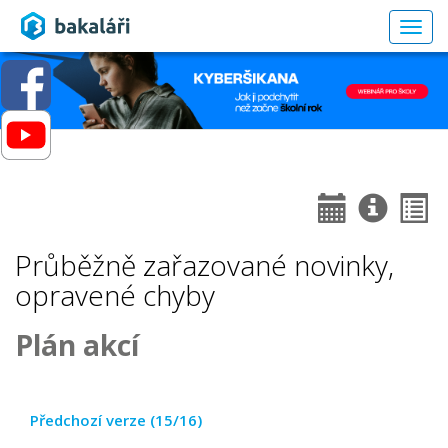
Togg
navig
Průběžně zařazované novinky,
opravené chyby
Plán akcí
Předchozí verze (15/16)