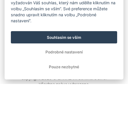
vyžadován Váš souhlas, který nám udělíte kliknutím na
volbu „Souhlasím se vším“. Své preference můžete
snadno upravit kliknutím na volbu „Podrobné
nastavení“.
Souhlasím se vším
Podrobné nastavení
Pouze nezbytné
Copyright
2026
© BAKALÁŘI software s.r.o.
Všechna práva vyhrazena.
EVROPSKÁ UNIE
Evropský fond pro regionální rozvoj
Operační program Podnikání
a inovace pro konkurenceschopnost
EVROPSKÁ UNIE
Evropské strukturální a investiční fondy