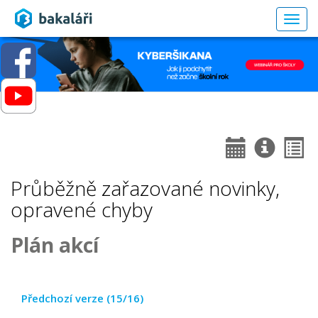
Togg
navig
Průběžně zařazované novinky,
opravené chyby
Plán akcí
Předchozí verze (15/16)