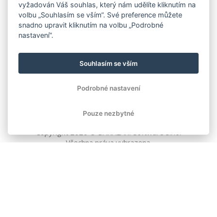
vyžadován Váš souhlas, který nám udělíte kliknutím na
volbu „Souhlasím se vším“. Své preference můžete
snadno upravit kliknutím na volbu „Podrobné
nastavení“.
Souhlasím se vším
Podrobné nastavení
Pouze nezbytné
Copyright
2026
© BAKALÁŘI software s.r.o.
Všechna práva vyhrazena.
EVROPSKÁ UNIE
Evropský fond pro regionální rozvoj
Operační program Podnikání
a inovace pro konkurenceschopnost
EVROPSKÁ UNIE
Evropské strukturální a investiční fondy