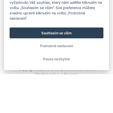
vyžadován Váš souhlas, který nám udělíte kliknutím na
volbu „Souhlasím se vším“. Své preference můžete
snadno upravit kliknutím na volbu „Podrobné
nastavení“.
Souhlasím se vším
Podrobné nastavení
Pouze nezbytné
Copyright
2026
© BAKALÁŘI software s.r.o.
Všechna práva vyhrazena.
EVROPSKÁ UNIE
Evropský fond pro regionální rozvoj
Operační program Podnikání
a inovace pro konkurenceschopnost
EVROPSKÁ UNIE
Evropské strukturální a investiční fondy