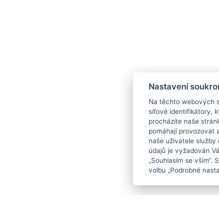
Nastavení soukro
Na těchto webových st
síťové identifikátory,
procházíte naše strán
pomáhají provozovat a 
naše uživatele služby
údajů je vyžadován Váš
„Souhlasím se vším“. 
volbu „Podrobné nasta