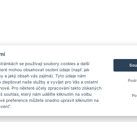
mí
ránkách se používají soubory cookies a další
Sou
 které mohou obsahovat osobní údaje (např. jak
ky a jaký obsah vás zajímá). Tyto údaje nám
Podr
zlepšovat naše služby a vyvíjet pro Vás a ostatní
 nové. Pro některé účely zpracování takto získaných
 souhlas, který nám udělíte kliknutím na volbu
Po
Své preference můžete snadno upravit kliknutím na
vení“.