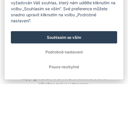
vyžadován Váš souhlas, který nám udělíte kliknutím na
volbu „Souhlasím se vším“. Své preference můžete
snadno upravit kliknutím na volbu „Podrobné
nastavení“.
Souhlasím se vším
Podrobné nastavení
Pouze nezbytné
Copyright
2026
© BAKALÁŘI software s.r.o.
Všechna práva vyhrazena.
EVROPSKÁ UNIE
Evropský fond pro regionální rozvoj
Operační program Podnikání
a inovace pro konkurenceschopnost
EVROPSKÁ UNIE
Evropské strukturální a investiční fondy