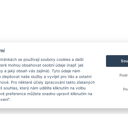
mí
ránkách se používají soubory cookies a další
Sou
 které mohou obsahovat osobní údaje (např. jak
ky a jaký obsah vás zajímá). Tyto údaje nám
Podr
zlepšovat naše služby a vyvíjet pro Vás a ostatní
 nové. Pro některé účely zpracování takto získaných
 souhlas, který nám udělíte kliknutím na volbu
Po
Své preference můžete snadno upravit kliknutím na
vení“.