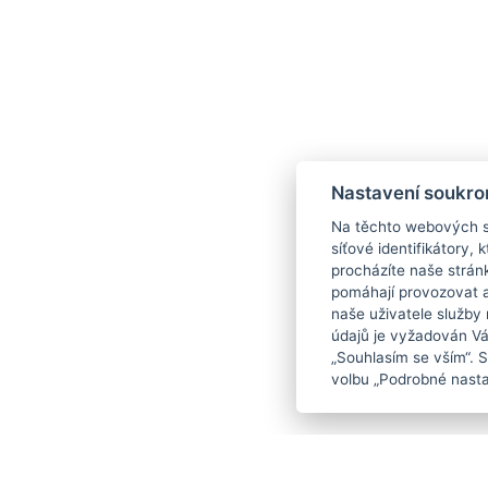
Nastavení soukro
Na těchto webových st
síťové identifikátory,
procházíte naše strán
pomáhají provozovat a 
naše uživatele služby
údajů je vyžadován Váš
„Souhlasím se vším“. 
volbu „Podrobné nasta