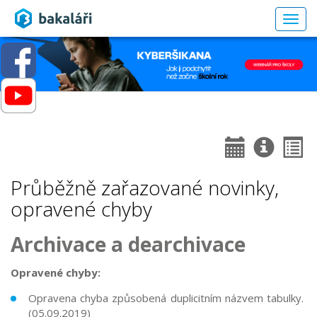
Togg
navig
Průběžně zařazované novinky,
opravené chyby
Archivace a dearchivace
Opravené chyby:
Opravena chyba způsobená duplicitním názvem tabulky.
(05.09.2019)