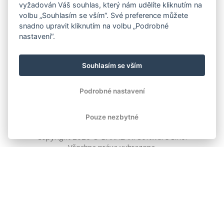
vyžadován Váš souhlas, který nám udělíte kliknutím na
volbu „Souhlasím se vším“. Své preference můžete
snadno upravit kliknutím na volbu „Podrobné
nastavení“.
Souhlasím se vším
Podrobné nastavení
Pouze nezbytné
Copyright
2026
© BAKALÁŘI software s.r.o.
Všechna práva vyhrazena.
EVROPSKÁ UNIE
Evropský fond pro regionální rozvoj
Operační program Podnikání
a inovace pro konkurenceschopnost
EVROPSKÁ UNIE
Evropské strukturální a investiční fondy