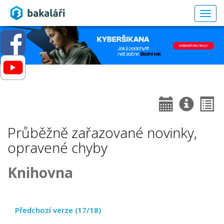
Togg
navig
Průběžně zařazované novinky,
opravené chyby
Knihovna
Předchozí verze (17/18)