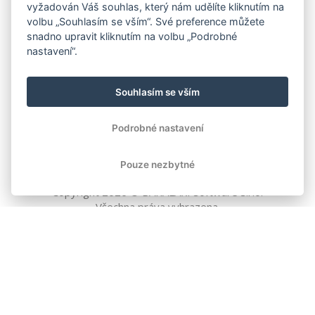
vyžadován Váš souhlas, který nám udělíte kliknutím na
volbu „Souhlasím se vším“. Své preference můžete
snadno upravit kliknutím na volbu „Podrobné
nastavení“.
Souhlasím se vším
Podrobné nastavení
Pouze nezbytné
Copyright
2026
© BAKALÁŘI software s.r.o.
Všechna práva vyhrazena.
EVROPSKÁ UNIE
Evropský fond pro regionální rozvoj
Operační program Podnikání
a inovace pro konkurenceschopnost
EVROPSKÁ UNIE
Evropské strukturální a investiční fondy