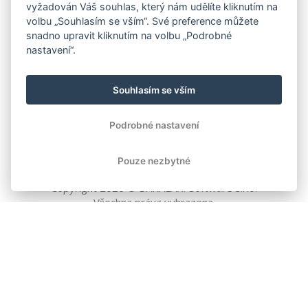
vyžadován Váš souhlas, který nám udělíte kliknutím na
volbu „Souhlasím se vším“. Své preference můžete
snadno upravit kliknutím na volbu „Podrobné
nastavení“.
Souhlasím se vším
Podrobné nastavení
Pouze nezbytné
Copyright
2026
© BAKALÁŘI software s.r.o.
Všechna práva vyhrazena.
EVROPSKÁ UNIE
Evropský fond pro regionální rozvoj
Operační program Podnikání
a inovace pro konkurenceschopnost
EVROPSKÁ UNIE
Evropské strukturální a investiční fondy