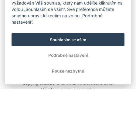
vyžadován Váš souhlas, který nám udělíte kliknutím na
volbu „Souhlasím se vším“. Své preference můžete
snadno upravit kliknutím na volbu „Podrobné
nastavení“.
Souhlasím se vším
Podrobné nastavení
Pouze nezbytné
Copyright
2026
© BAKALÁŘI software s.r.o.
Všechna práva vyhrazena.
EVROPSKÁ UNIE
Evropský fond pro regionální rozvoj
Operační program Podnikání
a inovace pro konkurenceschopnost
EVROPSKÁ UNIE
Evropské strukturální a investiční fondy