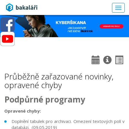
Togg
navig
Průběžně zařazované novinky,
opravené chyby
Podpůrné programy
Opravené chyby:
Doplnění tabulek pro archivaci. Omezení textových polí v
databázi. (09.05.2019)