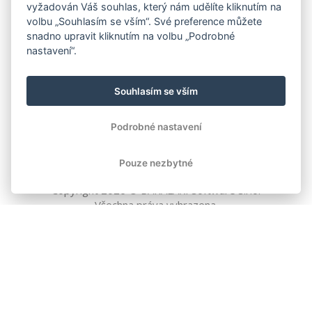
vyžadován Váš souhlas, který nám udělíte kliknutím na
volbu „Souhlasím se vším“. Své preference můžete
snadno upravit kliknutím na volbu „Podrobné
nastavení“.
Souhlasím se vším
Podrobné nastavení
Pouze nezbytné
Copyright
2026
© BAKALÁŘI software s.r.o.
Všechna práva vyhrazena.
EVROPSKÁ UNIE
Evropský fond pro regionální rozvoj
Operační program Podnikání
a inovace pro konkurenceschopnost
EVROPSKÁ UNIE
Evropské strukturální a investiční fondy