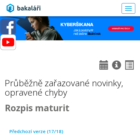
Togg
navig
Průběžně zařazované novinky,
opravené chyby
Rozpis maturit
Předchozí verze (17/18)