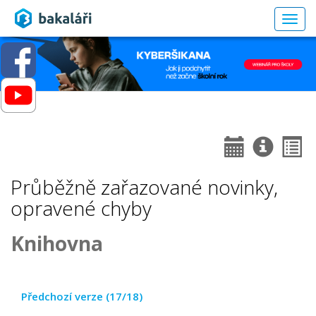
Togg
navig
Průběžně zařazované novinky,
opravené chyby
Knihovna
Předchozí verze (17/18)