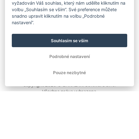
vyžadován Váš souhlas, který nám udělíte kliknutím na
volbu „Souhlasím se vším“. Své preference můžete
snadno upravit kliknutím na volbu „Podrobné
nastavení“.
Souhlasím se vším
Podrobné nastavení
Pouze nezbytné
Copyright
2026
© BAKALÁŘI software s.r.o.
Všechna práva vyhrazena.
EVROPSKÁ UNIE
Evropský fond pro regionální rozvoj
Operační program Podnikání
a inovace pro konkurenceschopnost
EVROPSKÁ UNIE
Evropské strukturální a investiční fondy