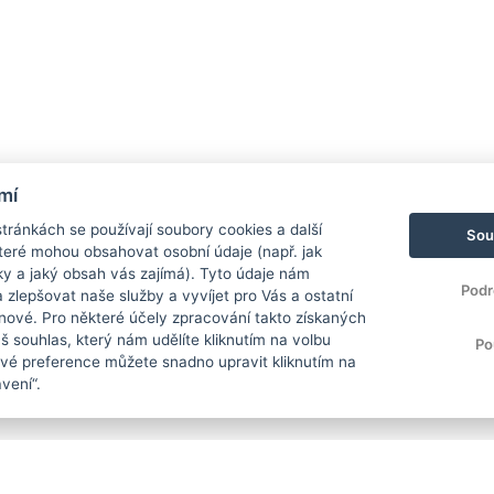
mí
ránkách se používají soubory cookies a další
Sou
 které mohou obsahovat osobní údaje (např. jak
ky a jaký obsah vás zajímá). Tyto údaje nám
Podr
zlepšovat naše služby a vyvíjet pro Vás a ostatní
 nové. Pro některé účely zpracování takto získaných
 souhlas, který nám udělíte kliknutím na volbu
Po
Své preference můžete snadno upravit kliknutím na
vení“.