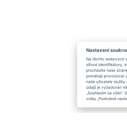
Nastavení soukro
Na těchto webových st
síťové identifikátory,
procházíte naše strán
pomáhají provozovat a 
naše uživatele služby
údajů je vyžadován Váš
„Souhlasím se vším“. 
volbu „Podrobné nasta