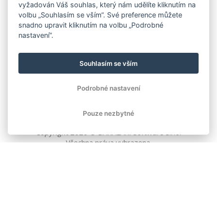
vyžadován Váš souhlas, který nám udělíte kliknutím na
volbu „Souhlasím se vším“. Své preference můžete
snadno upravit kliknutím na volbu „Podrobné
nastavení“.
Souhlasím se vším
Podrobné nastavení
Pouze nezbytné
Copyright
2026
© BAKALÁŘI software s.r.o.
Všechna práva vyhrazena.
EVROPSKÁ UNIE
Evropský fond pro regionální rozvoj
Operační program Podnikání
a inovace pro konkurenceschopnost
EVROPSKÁ UNIE
Evropské strukturální a investiční fondy