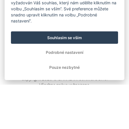
vyžadován Váš souhlas, který nám udělíte kliknutím na
volbu „Souhlasím se vším“. Své preference můžete
snadno upravit kliknutím na volbu „Podrobné
nastavení“.
Souhlasím se vším
Podrobné nastavení
Pouze nezbytné
Copyright
2026
© BAKALÁŘI software s.r.o.
Všechna práva vyhrazena.
EVROPSKÁ UNIE
Evropský fond pro regionální rozvoj
Operační program Podnikání
a inovace pro konkurenceschopnost
EVROPSKÁ UNIE
Evropské strukturální a investiční fondy