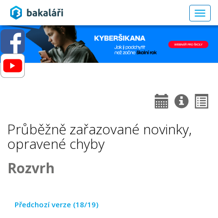
Togg
navig
Průběžně zařazované novinky,
opravené chyby
Rozvrh
Předchozí verze (18/19)