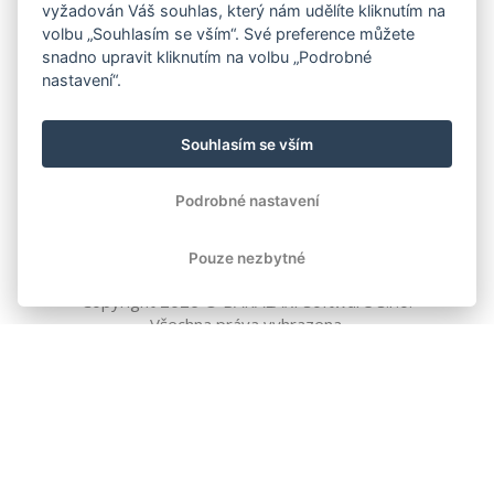
vyžadován Váš souhlas, který nám udělíte kliknutím na
volbu „Souhlasím se vším“. Své preference můžete
snadno upravit kliknutím na volbu „Podrobné
nastavení“.
Souhlasím se vším
Podrobné nastavení
Pouze nezbytné
Copyright
2026
© BAKALÁŘI software s.r.o.
Všechna práva vyhrazena.
EVROPSKÁ UNIE
Evropský fond pro regionální rozvoj
Operační program Podnikání
a inovace pro konkurenceschopnost
EVROPSKÁ UNIE
Evropské strukturální a investiční fondy