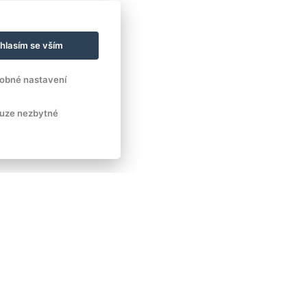
hlasím se vším
obné nastavení
uze nezbytné
Administrace pro školy