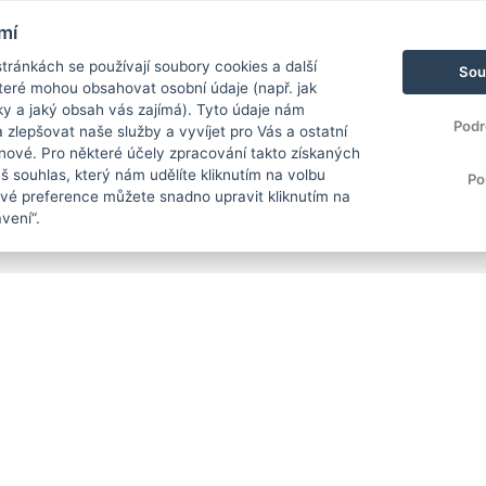
mí
ránkách se používají soubory cookies a další
Sou
 které mohou obsahovat osobní údaje (např. jak
ky a jaký obsah vás zajímá). Tyto údaje nám
Podr
zlepšovat naše služby a vyvíjet pro Vás a ostatní
 nové. Pro některé účely zpracování takto získaných
 souhlas, který nám udělíte kliknutím na volbu
Po
Své preference můžete snadno upravit kliknutím na
vení“.
EVROPSKÁ UNIE
Evropský fond pro regionální rozvoj
Operační program Podnikání
a inovace pro konkurenceschopnost