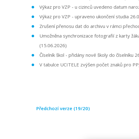
Výkaz pro VZP - u cizinců uvedeno datum n
Výkaz pro VZP - upraveno ukončení studia
26.0
Zrušení přenosu dat do archivu v rámci přecho
Umožněna synchronizace fotografií z karty žák
(15.06.2026)
Číselník škol - přidány nové školy do číselníku
26
V tabulce UCITELE zvýšen počet znaků pro P
Předchozí verze (19/20)