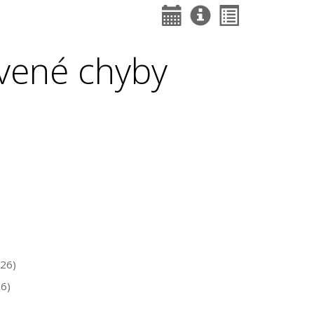
vené chyby
26)
6)