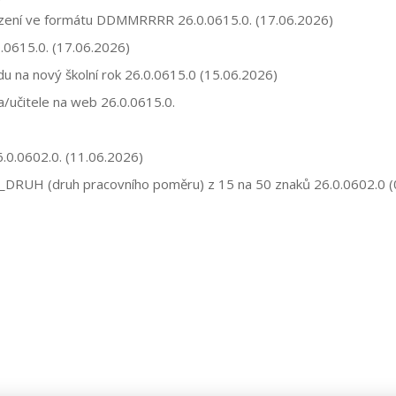
arození ve formátu DDMMRRRR
26.0.0615.0.
(17.06.2026)
.0615.0.
(17.06.2026)
du na nový školní rok
26.0.0615.0
(15.06.2026)
a/učitele na web 26.0.0615.0.
.0.0602.0.
(11.06.2026)
P_DRUH (druh pracovního poměru) z 15 na 50 znaků
26.0.0602.0
(