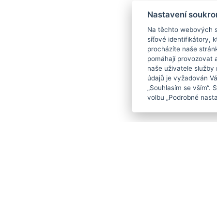
Nastavení soukro
Na těchto webových st
síťové identifikátory,
procházíte naše strán
pomáhají provozovat a 
naše uživatele služby
údajů je vyžadován Váš
„Souhlasím se vším“. 
volbu „Podrobné nasta
Copyright
2026
© BAKALÁŘI software
s.r.o.