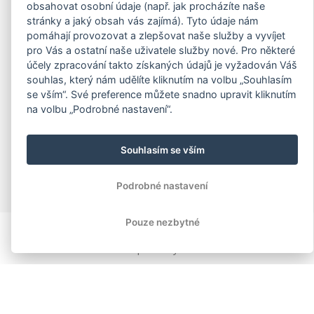
obsahovat osobní údaje (např. jak procházíte naše
stránky a jaký obsah vás zajímá). Tyto údaje nám
pomáhají provozovat a zlepšovat naše služby a vyvíjet
pro Vás a ostatní naše uživatele služby nové. Pro některé
účely zpracování takto získaných údajů je vyžadován Váš
souhlas, který nám udělíte kliknutím na volbu „Souhlasím
se vším“. Své preference můžete snadno upravit kliknutím
na volbu „Podrobné nastavení“.
Souhlasím se vším
Podrobné nastavení
Pouze nezbytné
Copyright
2026
© BAKALÁŘI software s.r.o.
Všechna práva vyhrazena.
EVROPSKÁ UNIE
Evropský fond pro regionální rozvoj
Operační program Podnikání
a inovace pro konkurenceschopnost