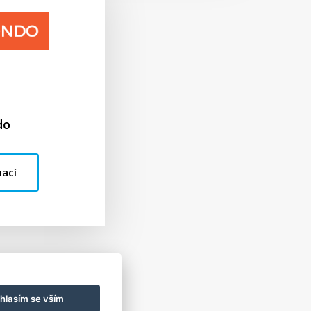
do
mací
hlasím se vším