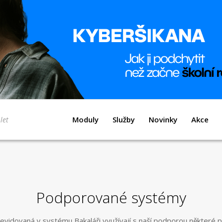
Moduly
Služby
Novinky
Akce
Podporované systémy
 evidovaná v systému Bakaláři využívají s naší podporou některé