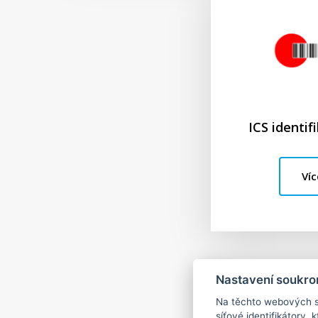
ICS identif
Víc
Nastavení soukro
Na těchto webových st
síťové identifikátory,