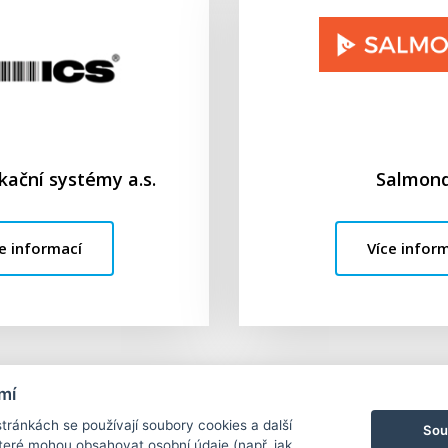
ikační systémy a.s.
Salmon
e informací
Více infor
mí
ránkách se používají soubory cookies a další
Sou
 které mohou obsahovat osobní údaje (např. jak