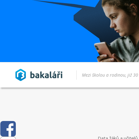
Data žáků a učitelů