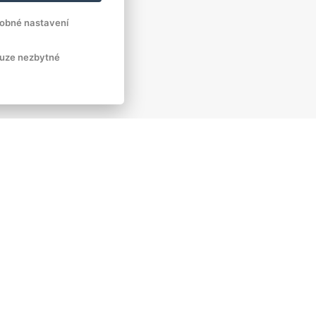
obné nastavení
uze nezbytné
Administrace pro školy
Nastavení cookies
Whistleblowing