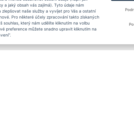
ky a jaký obsah vás zajímá). Tyto údaje nám
Podr
zlepšovat naše služby a vyvíjet pro Vás a ostatní
 nové. Pro některé účely zpracování takto získaných
 souhlas, který nám udělíte kliknutím na volbu
Po
Své preference můžete snadno upravit kliknutím na
vení“.
EVROPSKÁ UNIE
Evropský fond pro regionální rozvoj
Operační program Podnikání
a inovace pro konkurenceschopnost
EVROPSKÁ UNIE
Evropské strukturální a investiční fondy
Operační program Výzkum, vývoj
a vzdělávání