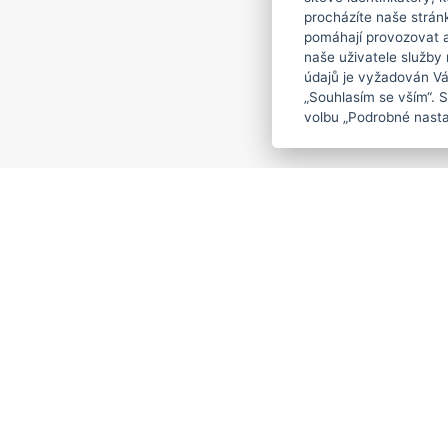
procházíte naše strán
pomáhají provozovat a 
naše uživatele služby
údajů je vyžadován Váš
„Souhlasím se vším“. 
volbu „Podrobné nasta
Copyright
2026
© BAKALÁŘI software
s.r.o.
Všechna práva vyhrazena.