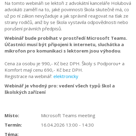
Na tomto webiná
ři se lektoři z advok
átní kancelá
ře Holubov
á
advokáti zam
ěř
í na to, jaké povinnosti
škola skutečně m
á, co
u
ž po n
í zákon nevy
žaduje a jak spr
ávn
ě reagovat na tlak ze
strany rodičů, aniž by se škola vystavila odpovědnosti nebo
porušen
í právních p
ředpisů.
Webinář bude probíhat v prostředí Microsoft Teams.
Účastníci musí být připojeni k internetu, sluchátka a
mikrofon pro komunikaci s lektorem jsou výhodou
.
Cena za osobu je 990,- Kč bez DPH. Školy s Podporou+ a
Komfort mají cenu 690,- Kč bez DPH.
Registrace na webinář:
elektronicky
Webin
á
ř je vhodn
ý pro: vedení v
šech typů škol a
školsk
ých za
ř
ízení
Místo:
Microsoft Teams meeting
Termín:
16.04.2026 13:00 - 14:30
Téma: