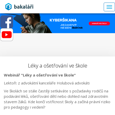
To
nav
Léky a ošetřování ve škole
Webinář "Léky a ošetřování ve škole"
Lektoři:
z advok
átní kancelá
ře Holubov
á advokáti
Ve škol
ách se stále
častěji setk
áváte s po
žadavky rodičů na
pod
ávání lék
ů, ošetřov
ání d
ět
í nebo dohled nad zdravotním
stavem
ž
ák
ů. Kde konč
í vst
ř
ícnost
školy a zač
íná právní riziko
pro pedagogy i vedení?