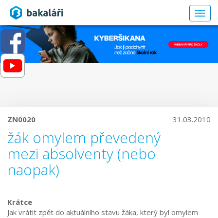
Togg
navig
ZN0020
31.03.2010
žák omylem převedený
mezi absolventy (nebo
naopak)
Krátce
Jak vrátit zpět do aktuálního stavu žáka, který byl omylem