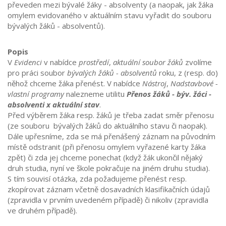
převeden mezi bývalé žáky - absolventy (a naopak, jak žáka
omylem evidovaného v aktuálním stavu vyřadit do souboru
bývalých žáků - absolventů).
Popis
V
Evidenci
v nabídce
prostředí
,
aktuální soubor žáků
zvolíme
pro práci soubor
bývalých žáků - absolventů
roku, z (resp. do)
něhož chceme žáka přenést. V nabídce
Nástroj
,
Nadstavbové -
vlastní programy
nalezneme utilitu
Přenos žáků - býv. žáci -
absolventi x aktuální stav
.
Před výběrem žáka resp. žáků je třeba zadat směr přenosu
(ze souboru bývalých žáků do aktuálního stavu či naopak).
Dále upřesníme, zda se má přenášený záznam na původním
místě odstranit (při přenosu omylem vyřazené karty žáka
zpět) či zda jej chceme ponechat (když žák ukončil nějaký
druh studia, nyní ve škole pokračuje na jiném druhu studia).
S tím souvisí otázka, zda požadujeme přenést resp.
zkopírovat záznam včetně dosavadních klasifikačních údajů
(zpravidla v prvním uvedeném případě) či nikoliv (zpravidla
ve druhém případě).