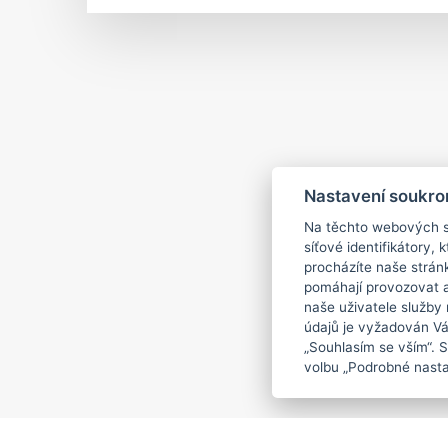
Nastavení soukro
Na těchto webových st
síťové identifikátory,
procházíte naše strán
pomáhají provozovat a 
naše uživatele služby
údajů je vyžadován Váš
„Souhlasím se vším“. 
volbu „Podrobné nasta