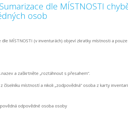
vě Sumarizace dle MÍSTNOSTI chybě
ědných osob
dle MÍSTNOSTI (v inventurách) objeví zkratky místnosti a pouze 
s.nazev a zaškrtněte „roztáhnout s přesahem“.
 číselníku místností a nikoli „zodpovědná“ osoba z karty inventar
 odpovědná odpovědné osoba osoby