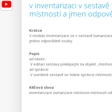
v inventarizaci v sesta
místností a jmen odpov
Krátce
V modulu Inventarizace se v sestavě Sumarizace 
jméno odpovědné osoby.
Popis
ad název:
V editaci sestavy poklepejte na objekt _mistno
ad správce:
V uvedené sestavě se tiskne správce místnosti z
Klíčová slova
inventarizace sumarizace místnosti místností