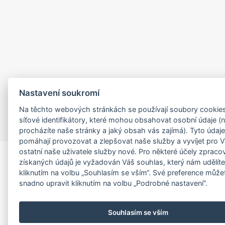
Nastavení soukromí
Na těchto webových stránkách se používají soubory cookies
síťové identifikátory, které mohou obsahovat osobní údaje (n
procházíte naše stránky a jaký obsah vás zajímá). Tyto údaj
pomáhají provozovat a zlepšovat naše služby a vyvíjet pro V
ostatní naše uživatele služby nové. Pro některé účely zpraco
Copyright
2026
© BAKALÁŘI software s.r.o.
získaných údajů je vyžadován Váš souhlas, který nám udělít
Všechna práva vyhrazena.
kliknutím na volbu „Souhlasím se vším“. Své preference může
snadno upravit kliknutím na volbu „Podrobné nastavení“.
EVROPSKÁ UNIE
Evropský fond pro regionální rozvoj
Operační program Podnikání
a inovace pro konkurenceschopnost
Souhlasím se vším