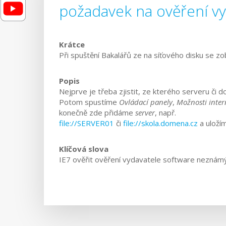
požadavek na ověření v
Krátce
Při spuštění Bakalářů ze na síťového disku se zo
Popis
Nejprve je třeba zjistit, ze kterého serveru či
Potom spustíme
Ovládací panely
,
Možnosti inter
konečně zde přidáme
server
, např.
file://SERVER01
či
file://skola.domena.cz
a uloží
Klíčová slova
IE7 ověřit ověření vydavatele software neznám