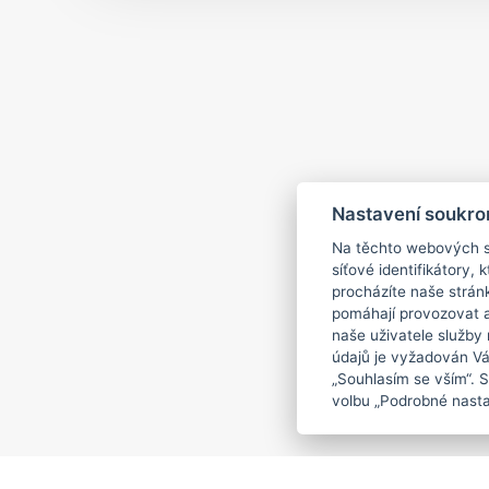
Nastavení soukro
Na těchto webových st
síťové identifikátory,
procházíte naše strán
pomáhají provozovat a 
naše uživatele služby
údajů je vyžadován Váš
„Souhlasím se vším“. 
volbu „Podrobné nasta