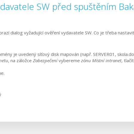
ydavatele SW před spuštěním Bak
brazí dialog vyžadující ověření vydavatele SW. Co je třeba nastavi
 domény je uvedený síťový disk mapován (např. SERVER01, skola.do
netu
, na záložce
Zabezpečení
vybereme
zónu Místní intranet
, tlač
me.
ý