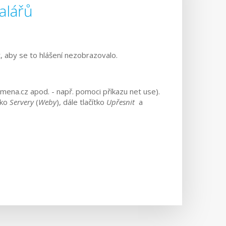
alářů
t, aby se to hlášení nezobrazovalo.
mena.cz apod. - např. pomoci příkazu net use).
ítko
Servery
(
Weby
), dále tlačítko
Upřesnit
a