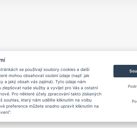
mí
ránkách se používají soubory cookies a další
Sou
 které mohou obsahovat osobní údaje (např. jak
ky a jaký obsah vás zajímá). Tyto údaje nám
Podr
zlepšovat naše služby a vyvíjet pro Vás a ostatní
 nové. Pro některé účely zpracování takto získaných
 souhlas, který nám udělíte kliknutím na volbu
Po
Své preference můžete snadno upravit kliknutím na
vení“.