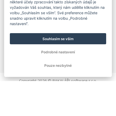
některé účely zpracování takto získaných údajů je
vyžadován Váš souhlas, který nám udělíte kliknutím na
volbu „Souhlasím se vším“. Své preference můžete
snadno upravit kliknutím na volbu „Podrobné
nastavení“.
Souhlasím se vším
Podrobné nastavení
Pouze nezbytné
Copyright
2026
© BAKALÁŘI software s.r.o.
Všechna práva vyhrazena.
EVROPSKÁ UNIE
Evropský fond pro regionální rozvoj
Operační program Podnikání
a inovace pro konkurenceschopnost