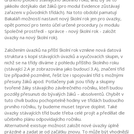
jakkoliv dotýkalo dat žáků (pro modul Evidence zůstávají
zařazeni v původních třídách). Na toto období pamatují
Bakaláři možností nastavit nový školní rok jen pro úvazky,
opět pomocí pro tento účel určené procedury (v modulu
Společné prostředí - správce - nový školní rok - založit
úvazky na nový školní rok).
Založením úvazků na příští školní rok vznikne nová datová
struktura s kopií stávajících úvazků a vyučovacích skupin, v
nichž se na třídy díváme z pohledu příštího školního roku
(stávající 2.A je zobrazována jako budoucí 3.A), značení tříd
lze případně pozměnit, řešit lze i spojování tříd s možnými
přesuny žáků apod. Potlačeny pak jsou třídy a skupiny
tvořené žáky stávajícího závěrečného ročníku, kteří budou
později přesunuti do bývalých žáků – absolventů. Chybět v
tuto chvíli budou pochopitelně hodiny ve třídách budoucího
prvního ročníku, ty budeme muset teprve doplnit. Také
úvazky stávajících tříd bude třeba celé projít a předělat dle
učebního plánu odpovídajícího ročníku.
Alternativně existuje možnost založit nové úvazky úplně
prázdné a zadat je od začátku znovu. To může být vhodnější