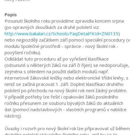
Popis
Posunutí školního roku provádíme zpravidla koncem srpna
(po opravných zkouškách za druhé pololetí viz:
http://www.bakalari.cz/Schools/FaqDetail?KId=ZN0135
)
nebo nejpozději začátkem září pomocí speciální procedury (v
modulu Společné prostředí - správce - nový školní rok -
povýšení ročníku).
Odkládat tuto proceduru až po vyřešení klasifikace
(odsunuté u některých žáků na září či říjen) se nedoporučuje,
zejména s ohledem na použití dalších modulů např.
internetové žákovské knížky nebo elektronické třídní knihy, s
nimiž se začíná pracovat 1. září. Doplnit klasifikaci druhého
pololetí po přechodu na nový školní rok není žádný problém.
V případě potřeby lze řešit i opakování žáků posledního
ročníku přesunem ze souboru bývalých žáků do aktuálních
dat (pomocí nadstavbových - vlastních programů v nabídce
nástroj).
Úvazky i rozvrh pro nový školní rok lze připravovat už během
druhého pololetí stávajícího školního roku, aniž by se to