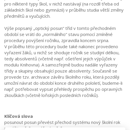
pro některé typy škol, v nichž nastávají (na rozdíl třeba od
základních škol nebo gymnázií) v průběhu studia větší změny
předmětů a vyučujících.
Výše popsaný „optický posun“ tříd v tomto přechodném
období se vrátí do „normálního“ stavu pomocí zmíněné
procedury povýšení ročníku, zpravidla koncem srpna.
V průběhu této procedury bude také nakonec provedeno
vyřazení žáků, u nichž se shoduje ročník se studijní délkou,
tedy absolventů (včetně např. ošetření jejich výpůjček v
modulu Knihovna). A samozřejmě budou nadále vyřazeny
třídy a skupiny obsahující pouze absolventy. Současně se
provede tzv. archivace závěru školního roku, která později
umožní návrat do období konce druhého pololetí, budeme-li
např. potřebovat vypsat přehledy prospěchu po opravných
zkouškách (včetně loňských posledních ročníků).
Klíčová slova
posunout posun převést přechod systému nový školní rok
povýšit ročník povýšení ročníku