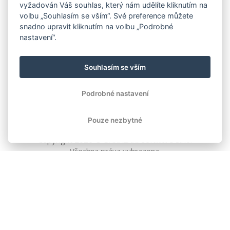
vyžadován Váš souhlas, který nám udělíte kliknutím na
volbu „Souhlasím se vším“. Své preference můžete
snadno upravit kliknutím na volbu „Podrobné
nastavení“.
Souhlasím se vším
Podrobné nastavení
Pouze nezbytné
Copyright
2026
© BAKALÁŘI software s.r.o.
Všechna práva vyhrazena.
EVROPSKÁ UNIE
Evropský fond pro regionální rozvoj
Operační program Podnikání
a inovace pro konkurenceschopnost
EVROPSKÁ UNIE
Evropské strukturální a investiční fondy