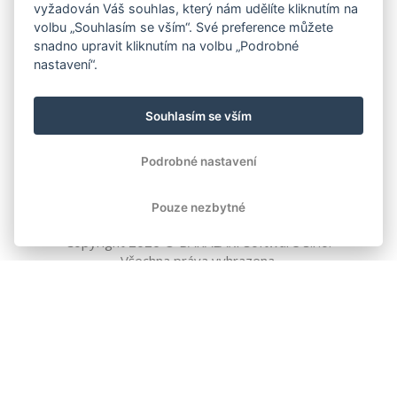
vyžadován Váš souhlas, který nám udělíte kliknutím na
volbu „Souhlasím se vším“. Své preference můžete
snadno upravit kliknutím na volbu „Podrobné
nastavení“.
Souhlasím se vším
Podrobné nastavení
Pouze nezbytné
Copyright
2026
© BAKALÁŘI software s.r.o.
Všechna práva vyhrazena.
EVROPSKÁ UNIE
Evropský fond pro regionální rozvoj
Operační program Podnikání
a inovace pro konkurenceschopnost
EVROPSKÁ UNIE
Evropské strukturální a investiční fondy