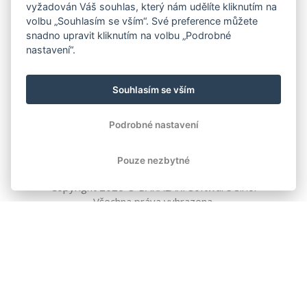
vyžadován Váš souhlas, který nám udělíte kliknutím na
volbu „Souhlasím se vším“. Své preference můžete
snadno upravit kliknutím na volbu „Podrobné
nastavení“.
Souhlasím se vším
Podrobné nastavení
Pouze nezbytné
Copyright
2026
© BAKALÁŘI software s.r.o.
Všechna práva vyhrazena.
EVROPSKÁ UNIE
Evropský fond pro regionální rozvoj
Operační program Podnikání
a inovace pro konkurenceschopnost
EVROPSKÁ UNIE
Evropské strukturální a investiční fondy