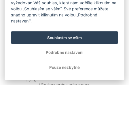
vyžadován Váš souhlas, který nám udělíte kliknutím na
volbu „Souhlasím se vším“. Své preference můžete
snadno upravit kliknutím na volbu „Podrobné
nastavení“.
Souhlasím se vším
Podrobné nastavení
Pouze nezbytné
Copyright
2026
© BAKALÁŘI software s.r.o.
Všechna práva vyhrazena.
EVROPSKÁ UNIE
Evropský fond pro regionální rozvoj
Operační program Podnikání
a inovace pro konkurenceschopnost
EVROPSKÁ UNIE
Evropské strukturální a investiční fondy