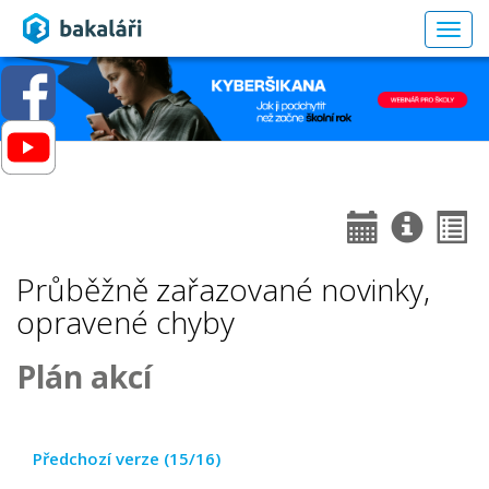
Togg
navig
Průběžně zařazované novinky,
opravené chyby
Plán akcí
Předchozí verze (15/16)