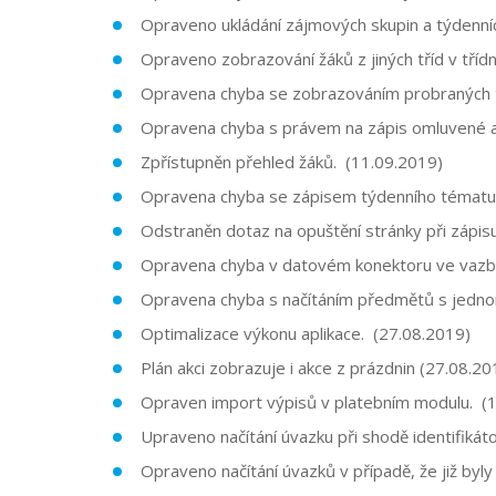
Opraveno ukládání zájmových skupin a týdenníc
Opraveno zobrazování žáků z jiných tříd v třídn
Opravena chyba se zobrazováním probraných té
Opravena chyba s právem na zápis omluvené ab
Zpřístupněn přehled žáků. (11.09.2019)
Opravena chyba se zápisem týdenního tématu d
Odstraněn dotaz na opuštění stránky při zápis
Opravena chyba v datovém konektoru ve vazbě 
Opravena chyba s načítáním předmětů s jedno
Optimalizace výkonu aplikace. (27.08.2019)
Plán akci zobrazuje i akce z prázdnin (27.08.20
Opraven import výpisů v platebním modulu. (
Upraveno načítání úvazku při shodě identifikát
Opraveno načítání úvazků v případě, že již byl