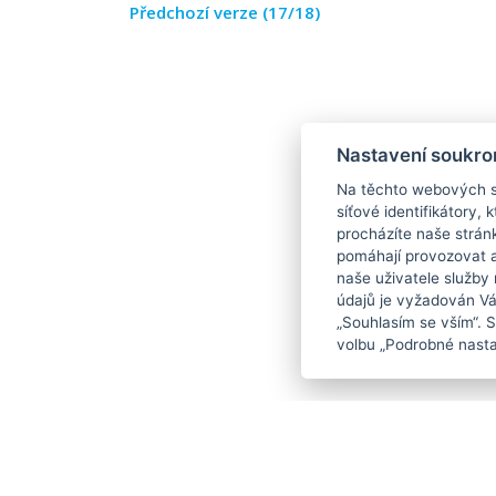
Předchozí verze (17/18)
Nastavení soukro
Na těchto webových st
síťové identifikátory,
procházíte naše strán
pomáhají provozovat a 
naše uživatele služby
údajů je vyžadován Váš
„Souhlasím se vším“. 
volbu „Podrobné nasta