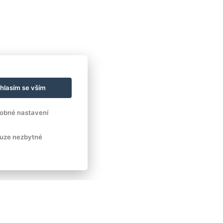
hlasím se vším
obné nastavení
uze nezbytné