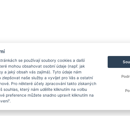
mí
ránkách se používají soubory cookies a další
Sou
 které mohou obsahovat osobní údaje (např. jak
ky a jaký obsah vás zajímá). Tyto údaje nám
Podr
zlepšovat naše služby a vyvíjet pro Vás a ostatní
 nové. Pro některé účely zpracování takto získaných
 souhlas, který nám udělíte kliknutím na volbu
Po
Své preference můžete snadno upravit kliknutím na
vení“.