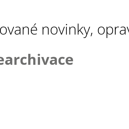
ované novinky, opra
earchivace