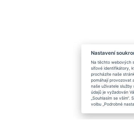
Nastavení soukro
Na těchto webových st
síťové identifikátory,
procházíte naše strán
pomáhají provozovat a 
naše uživatele služby
údajů je vyžadován Váš
„Souhlasím se vším“. 
volbu „Podrobné nasta