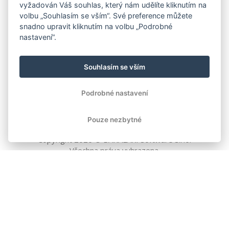
vyžadován Váš souhlas, který nám udělíte kliknutím na
volbu „Souhlasím se vším“. Své preference můžete
snadno upravit kliknutím na volbu „Podrobné
nastavení“.
Souhlasím se vším
Podrobné nastavení
Pouze nezbytné
Copyright
2026
© BAKALÁŘI software s.r.o.
Všechna práva vyhrazena.
EVROPSKÁ UNIE
Evropský fond pro regionální rozvoj
Operační program Podnikání
a inovace pro konkurenceschopnost
EVROPSKÁ UNIE
Evropské strukturální a investiční fondy