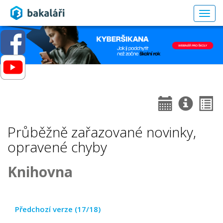
Togg
navig
Průběžně zařazované novinky,
opravené chyby
Knihovna
Předchozí verze (17/18)