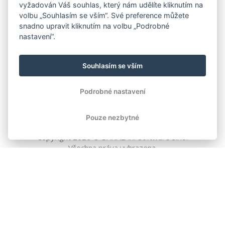
vyžadován Váš souhlas, který nám udělíte kliknutím na
volbu „Souhlasím se vším“. Své preference můžete
snadno upravit kliknutím na volbu „Podrobné
nastavení“.
Souhlasím se vším
Podrobné nastavení
Pouze nezbytné
Copyright
2026
© BAKALÁŘI software s.r.o.
Všechna práva vyhrazena.
EVROPSKÁ UNIE
Evropský fond pro regionální rozvoj
Operační program Podnikání
a inovace pro konkurenceschopnost
EVROPSKÁ UNIE
Evropské strukturální a investiční fondy