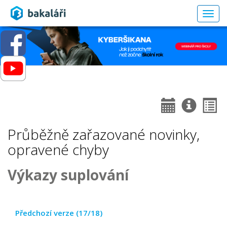
Togg
navig
Průběžně zařazované novinky,
opravené chyby
Výkazy suplování
Předchozí verze (17/18)