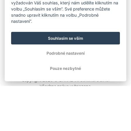
vyžadován Váš souhlas, který nám udělíte kliknutím na
volbu „Souhlasím se vším“. Své preference můžete
snadno upravit kliknutím na volbu „Podrobné
nastavení“.
Souhlasím se vším
Podrobné nastavení
Pouze nezbytné
Copyright
2026
© BAKALÁŘI software s.r.o.
Všechna práva vyhrazena.
EVROPSKÁ UNIE
Evropský fond pro regionální rozvoj
Operační program Podnikání
a inovace pro konkurenceschopnost
EVROPSKÁ UNIE
Evropské strukturální a investiční fondy