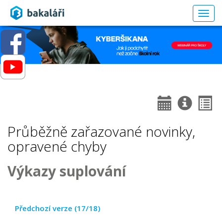
Togg
navig
Průběžně zařazované novinky,
opravené chyby
Výkazy suplování
Předchozí verze (17/18)