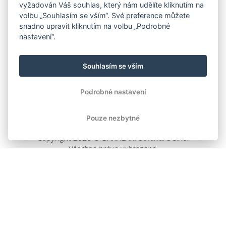
vyžadován Váš souhlas, který nám udělíte kliknutím na
volbu „Souhlasím se vším“. Své preference můžete
snadno upravit kliknutím na volbu „Podrobné
nastavení“.
Souhlasím se vším
Podrobné nastavení
Pouze nezbytné
Copyright
2026
© BAKALÁŘI software s.r.o.
Všechna práva vyhrazena.
EVROPSKÁ UNIE
Evropský fond pro regionální rozvoj
Operační program Podnikání
a inovace pro konkurenceschopnost
EVROPSKÁ UNIE
Evropské strukturální a investiční fondy