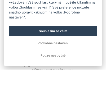
vyžadován Váš souhlas, který nám udělíte kliknutím na
volbu „Souhlasím se vším“. Své preference můžete
snadno upravit kliknutím na volbu „Podrobné
nastavení“.
Souhlasím se vším
Podrobné nastavení
Pouze nezbytné
Copyright
2026
© BAKALÁŘI software s.r.o.
Všechna práva vyhrazena.
EVROPSKÁ UNIE
Evropský fond pro regionální rozvoj
Operační program Podnikání
a inovace pro konkurenceschopnost
EVROPSKÁ UNIE
Evropské strukturální a investiční fondy