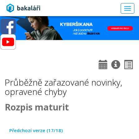
Togg
navig
Průběžně zařazované novinky,
opravené chyby
Rozpis maturit
Předchozí verze (17/18)