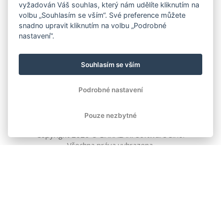
vyžadován Váš souhlas, který nám udělíte kliknutím na
volbu „Souhlasím se vším“. Své preference můžete
snadno upravit kliknutím na volbu „Podrobné
nastavení“.
Souhlasím se vším
Podrobné nastavení
Pouze nezbytné
Copyright
2026
© BAKALÁŘI software s.r.o.
Všechna práva vyhrazena.
EVROPSKÁ UNIE
Evropský fond pro regionální rozvoj
Operační program Podnikání
a inovace pro konkurenceschopnost
EVROPSKÁ UNIE
Evropské strukturální a investiční fondy