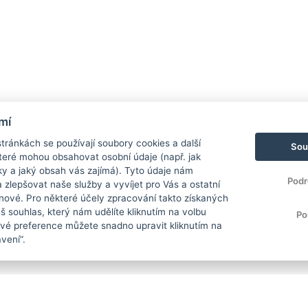
mí
ránkách se používají soubory cookies a další
Sou
 které mohou obsahovat osobní údaje (např. jak
ky a jaký obsah vás zajímá). Tyto údaje nám
Podr
zlepšovat naše služby a vyvíjet pro Vás a ostatní
 nové. Pro některé účely zpracování takto získaných
 souhlas, který nám udělíte kliknutím na volbu
Po
Své preference můžete snadno upravit kliknutím na
vení“.