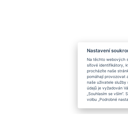
Nastavení soukro
Na těchto webových st
síťové identifikátory,
procházíte naše strán
pomáhají provozovat a 
naše uživatele služby
údajů je vyžadován Váš
„Souhlasím se vším“. 
volbu „Podrobné nasta