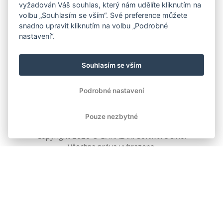
vyžadován Váš souhlas, který nám udělíte kliknutím na
volbu „Souhlasím se vším“. Své preference můžete
snadno upravit kliknutím na volbu „Podrobné
nastavení“.
Souhlasím se vším
Podrobné nastavení
Pouze nezbytné
Copyright
2026
© BAKALÁŘI software s.r.o.
Všechna práva vyhrazena.
EVROPSKÁ UNIE
Evropský fond pro regionální rozvoj
Operační program Podnikání
a inovace pro konkurenceschopnost
EVROPSKÁ UNIE
Evropské strukturální a investiční fondy