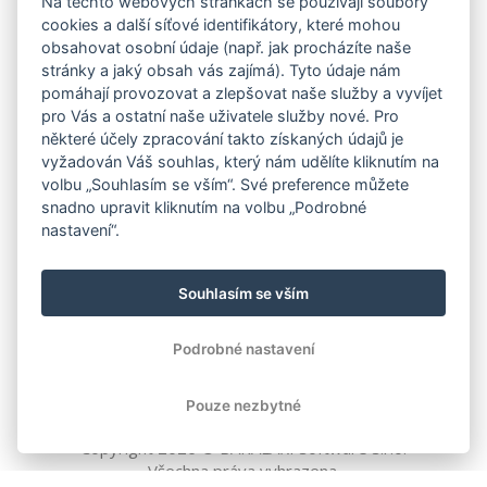
Na těchto webových stránkách se používají soubory
Předchozí verze (18/19)
cookies a další síťové identifikátory, které mohou
obsahovat osobní údaje (např. jak procházíte naše
stránky a jaký obsah vás zajímá). Tyto údaje nám
pomáhají provozovat a zlepšovat naše služby a vyvíjet
pro Vás a ostatní naše uživatele služby nové. Pro
některé účely zpracování takto získaných údajů je
vyžadován Váš souhlas, který nám udělíte kliknutím na
volbu „Souhlasím se vším“. Své preference můžete
snadno upravit kliknutím na volbu „Podrobné
nastavení“.
Souhlasím se vším
Podrobné nastavení
Pouze nezbytné
Copyright
2026
© BAKALÁŘI software s.r.o.
Všechna práva vyhrazena.