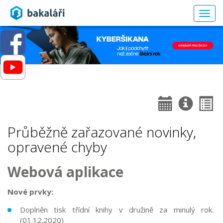
Togg
navig
Průběžně zařazované novinky,
opravené chyby
Webová aplikace
Nové prvky:
Doplněn tisk třídní knihy v družině za minulý rok.
(01.12.2020)