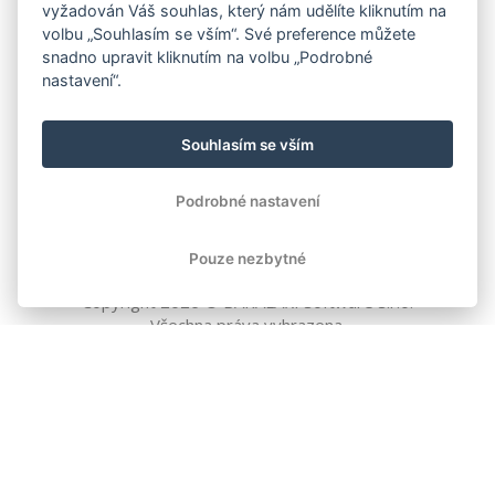
vyžadován Váš souhlas, který nám udělíte kliknutím na
volbu „Souhlasím se vším“. Své preference můžete
snadno upravit kliknutím na volbu „Podrobné
nastavení“.
Souhlasím se vším
Podrobné nastavení
Pouze nezbytné
Copyright
2026
© BAKALÁŘI software s.r.o.
Všechna práva vyhrazena.
EVROPSKÁ UNIE
Evropský fond pro regionální rozvoj
Operační program Podnikání
a inovace pro konkurenceschopnost
EVROPSKÁ UNIE
Evropské strukturální a investiční fondy