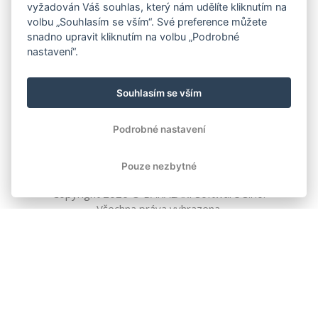
vyžadován Váš souhlas, který nám udělíte kliknutím na
volbu „Souhlasím se vším“. Své preference můžete
snadno upravit kliknutím na volbu „Podrobné
nastavení“.
Souhlasím se vším
Podrobné nastavení
Pouze nezbytné
Copyright
2026
© BAKALÁŘI software s.r.o.
Všechna práva vyhrazena.
EVROPSKÁ UNIE
Evropský fond pro regionální rozvoj
Operační program Podnikání
a inovace pro konkurenceschopnost
EVROPSKÁ UNIE
Evropské strukturální a investiční fondy