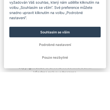
vyžadován Váš souhlas, který nám udělíte kliknutím na
volbu „Souhlasím se vším“. Své preference můžete
snadno upravit kliknutím na volbu „Podrobné
nastavení“.
Souhlasím se vším
Podrobné nastavení
Pouze nezbytné
Copyright
2026
© BAKALÁŘI software s.r.o.
Všechna práva vyhrazena.
EVROPSKÁ UNIE
Evropský fond pro regionální rozvoj
Operační program Podnikání
a inovace pro konkurenceschopnost
EVROPSKÁ UNIE
Evropské strukturální a investiční fondy