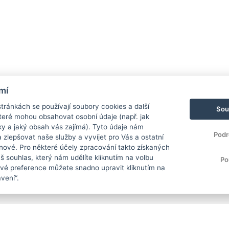
mí
ránkách se používají soubory cookies a další
Sou
 které mohou obsahovat osobní údaje (např. jak
ky a jaký obsah vás zajímá). Tyto údaje nám
Podr
zlepšovat naše služby a vyvíjet pro Vás a ostatní
 nové. Pro některé účely zpracování takto získaných
 souhlas, který nám udělíte kliknutím na volbu
Po
Své preference můžete snadno upravit kliknutím na
vení“.