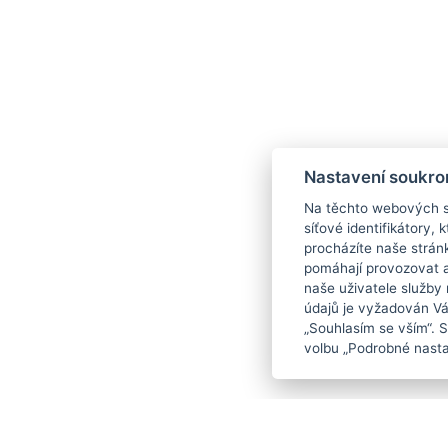
Nastavení soukro
Na těchto webových st
síťové identifikátory,
procházíte naše strán
pomáhají provozovat a 
naše uživatele služby
údajů je vyžadován Váš
„Souhlasím se vším“. 
volbu „Podrobné nasta