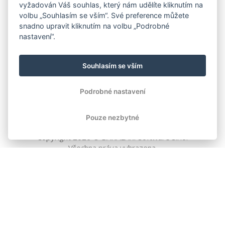
vyžadován Váš souhlas, který nám udělíte kliknutím na
volbu „Souhlasím se vším“. Své preference můžete
snadno upravit kliknutím na volbu „Podrobné
nastavení“.
Souhlasím se vším
Podrobné nastavení
Pouze nezbytné
Copyright
2026
© BAKALÁŘI software s.r.o.
Všechna práva vyhrazena.
EVROPSKÁ UNIE
Evropský fond pro regionální rozvoj
Operační program Podnikání
a inovace pro konkurenceschopnost
EVROPSKÁ UNIE
Evropské strukturální a investiční fondy