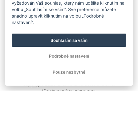
vyžadován Váš souhlas, který nám udělíte kliknutím na
volbu „Souhlasím se vším“. Své preference můžete
snadno upravit kliknutím na volbu „Podrobné
nastavení“.
Souhlasím se vším
Podrobné nastavení
Pouze nezbytné
Copyright
2026
© BAKALÁŘI software s.r.o.
Všechna práva vyhrazena.
EVROPSKÁ UNIE
Evropský fond pro regionální rozvoj
Operační program Podnikání
a inovace pro konkurenceschopnost
EVROPSKÁ UNIE
Evropské strukturální a investiční fondy