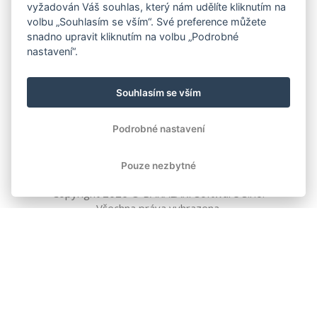
vyžadován Váš souhlas, který nám udělíte kliknutím na
volbu „Souhlasím se vším“. Své preference můžete
snadno upravit kliknutím na volbu „Podrobné
nastavení“.
Souhlasím se vším
Podrobné nastavení
Pouze nezbytné
Copyright
2026
© BAKALÁŘI software s.r.o.
Všechna práva vyhrazena.
EVROPSKÁ UNIE
Evropský fond pro regionální rozvoj
Operační program Podnikání
a inovace pro konkurenceschopnost
EVROPSKÁ UNIE
Evropské strukturální a investiční fondy