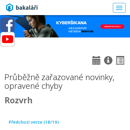
Togg
navig
Průběžně zařazované novinky,
opravené chyby
Rozvrh
Předchozí verze (18/19)