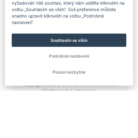
vyžadován Váš souhlas, který nám udělíte kliknutím na
volbu „Souhlasím se vším“. Své preference můžete
snadno upravit kliknutím na volbu „Podrobné
nastavení“.
Souhlasím se vším
Podrobné nastavení
Pouze nezbytné
Copyright
2026
© BAKALÁŘI software s.r.o.
Všechna práva vyhrazena.
EVROPSKÁ UNIE
Evropský fond pro regionální rozvoj
Operační program Podnikání
a inovace pro konkurenceschopnost
EVROPSKÁ UNIE
Evropské strukturální a investiční fondy